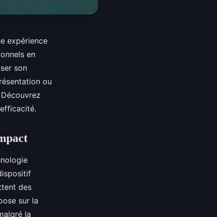
ne expérience
ionnels en
iser son
résentation ou
. Découvrez
fficacité.
impact
hnologie
ispositif
ttent des
pose sur la
malgré la