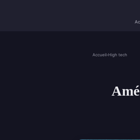
Ac
Accueil
›
High tech
Amél