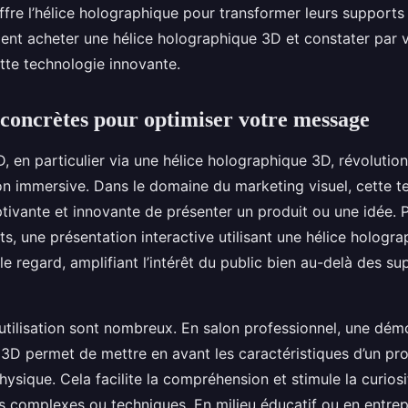
offre l’hélice holographique pour transformer leurs supports
nt acheter une hélice holographique 3D et constater par
tte technologie innovante.
s concrètes pour optimiser votre message
, en particulier via une hélice holographique 3D, révolution
n immersive. Dans le domaine du marketing visuel, cette t
tivante et innovante de présenter un produit ou une idée. 
s, une présentation interactive utilisant une hélice hologra
 regard, amplifiant l’intérêt du public bien au-delà des su
’utilisation sont nombreux. En salon professionnel, une dém
D permet de mettre en avant les caractéristiques d’un pro
hysique. Cela facilite la compréhension et stimule la curio
s complexes ou techniques. En milieu éducatif ou en entrepr