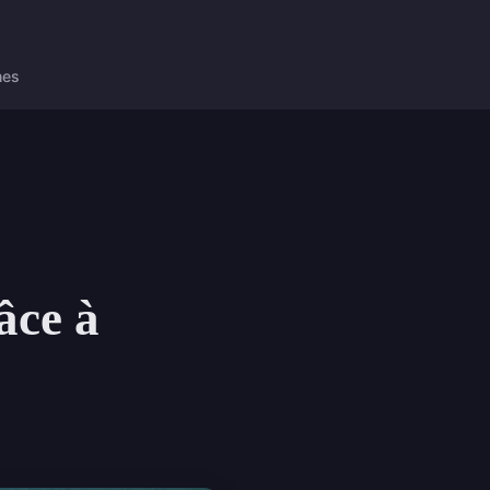
nes
âce à