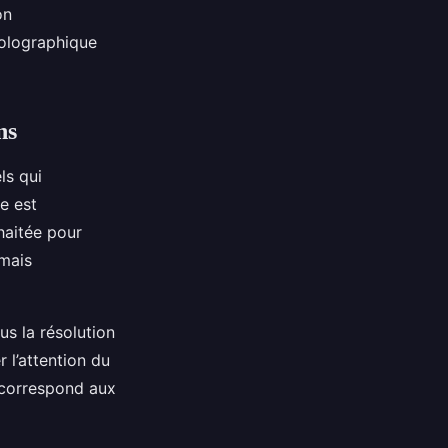
on
holographique
ns
ls qui
ue est
haitée pour
 mais
us la résolution
r l’attention du
n correspond aux