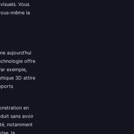
 visuels. Vous
 vous-même la
ne aujourd’hui
echnologie offre
Par exemple,
phique 3D attire
pports
onstration en
duit sans avoir
sité, notamment
ise, la