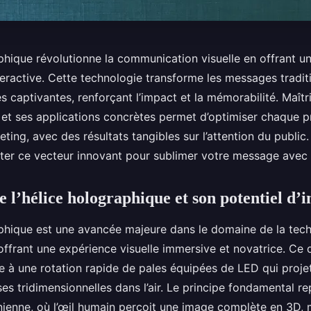
aphique révolutionne la communication visuelle en offrant u
teractive. Cette technologie transforme les messages tradit
s captivantes, renforçant l’impact et la mémorabilité. Maîtr
et ses applications concrètes permet d’optimiser chaque p
ing, avec des résultats tangibles sur l’attention du public
er ce vecteur innovant pour sublimer votre message avec e
l’hélice holographique et son potentiel d’
aphique est une avancée majeure dans le domaine de la tec
ffrant une expérience visuelle immersive et novatrice. Ce d
e à une rotation rapide de pales équipées de LED qui proje
s tridimensionnelles dans l’air. Le principe fondamental re
inienne, où l’œil humain perçoit une image complète en 3D, 