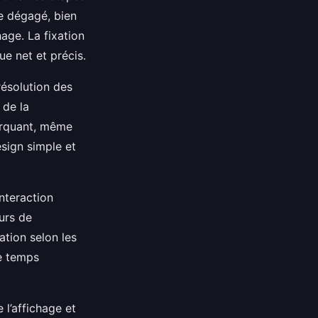
ce dégagé, bien
hage. La fixation
ue net et précis.
résolution des
 de la
marquant, même
sign simple et
interaction
urs de
tion selon les
le temps
 l’affichage et