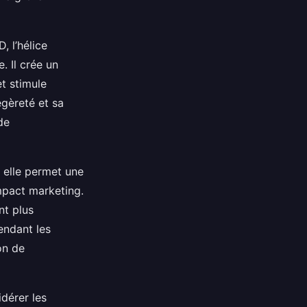
, l’hélice
. Il crée un
t stimule
égèreté et sa
de
, elle permet une
mpact marketing.
nt plus
endant les
on de
idérer les