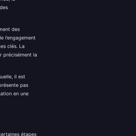
 des
rment des
 de l’engagement
es clés. La
r précisément la
lle, il est
eprésente pas
tation en une
 certaines étapes