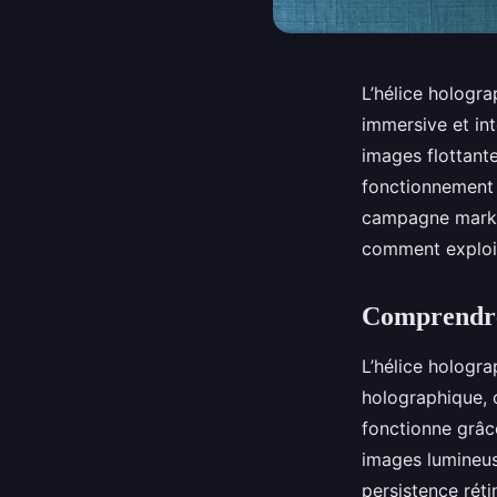
L’hélice hologr
immersive et in
images flottante
fonctionnement 
campagne market
comment exploit
Comprendre 
L’hélice hologr
holographique, o
fonctionne grâc
images lumineuse
persistence rét