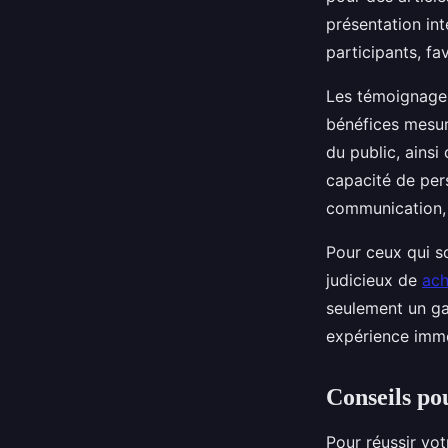
présentation int
participants, fa
Les témoignages
bénéfices mesur
du public, ains
capacité de per
communication, 
Pour ceux qui so
judicieux de
ach
seulement un ga
expérience imme
Conseils po
Pour réussir vot