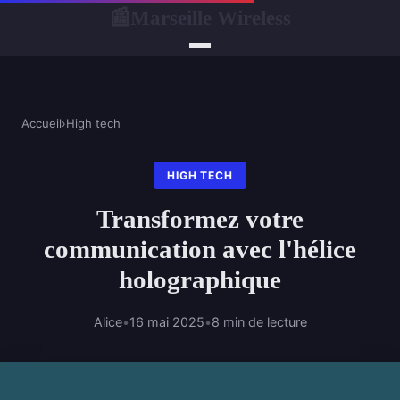
Marseille Wireless
📰
Accueil
›
High tech
HIGH TECH
Transformez votre
communication avec l'hélice
holographique
Alice
•
16 mai 2025
•
8 min de lecture