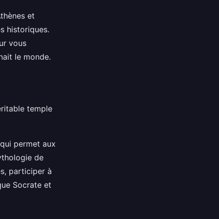
Athènes et
s historiques.
our vous
nait le monde.
éritable temple
 qui permet aux
mythologie de
, participer à
que Socrate et