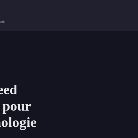
nes
eed
é pour
hologie