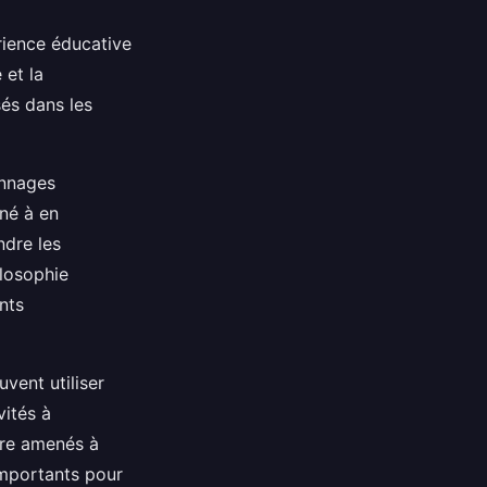
rience éducative
 et la
sés dans les
onnages
ené à en
ndre les
ilosophie
nts
vent utiliser
vités à
être amenés à
importants pour