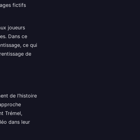
ges fictifs
aux joueurs
tes. Dans ce
ntissage, ce qui
rentissage de
nt de l’histoire
’approche
t Trémel,
déo dans leur