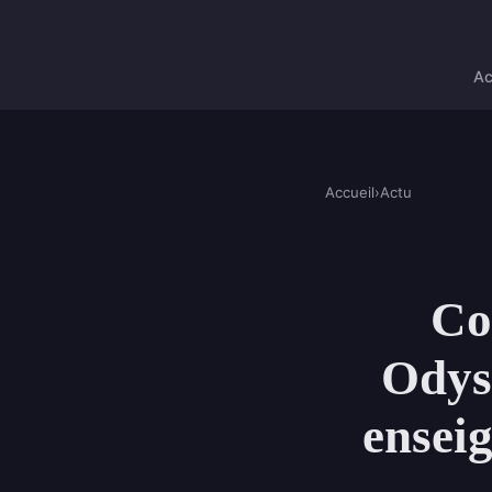
Ac
Accueil
›
Actu
Co
Odyss
enseig