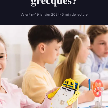
grecques?
Valentin
•
19 janvier 2024
•
5 min de lecture