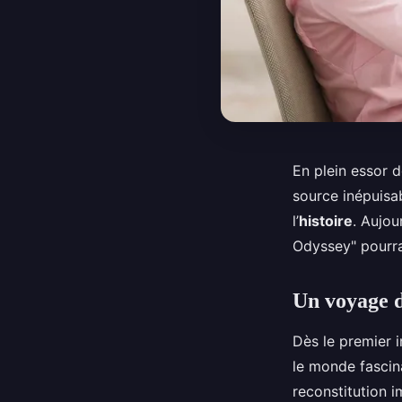
En plein essor de
source inépuisa
l’
histoire
. Aujou
Odyssey" pourrai
Un voyage d
Dès le premier 
le monde fascina
reconstitution 