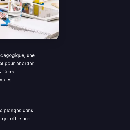
édagogique, une
el pour aborder
s Creed
cques.
es plongés dans
 qui offre une