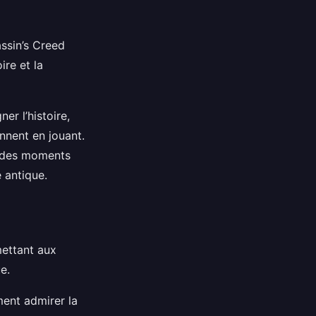
ssin’s Creed
ire et la
er l’histoire,
nnent en jouant.
nt des moments
e antique.
mettant aux
e.
ment admirer la