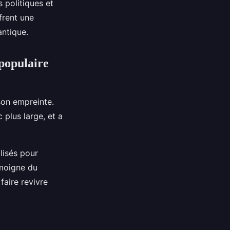
 politiques et
ffrent une
antique.
populaire
son empreinte.
 plus large, et a
lisés pour
émoigne du
faire revivre