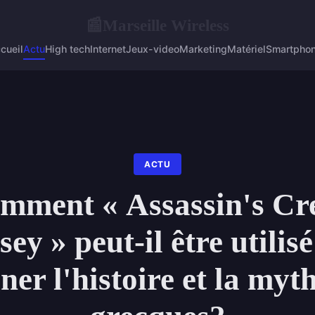
Marseille Wireless
📰
cueil
Actu
High tech
Internet
Jeux-video
Marketing
Matériel
Smartpho
ACTU
mment « Assassin's Cr
ey » peut-il être utilis
ner l'histoire et la myt