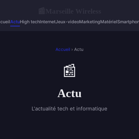
Marseille Wireless
📰
cueil
Actu
High tech
Internet
Jeux-video
Marketing
Matériel
Smartpho
Accueil
› Actu
📰
Actu
L'actualité tech et informatique