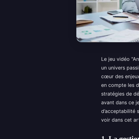
Le jeu vidéo "An
un univers pass
cœur des enjeux.
en compte les d
stratégies de d
avant dans ce j
d’acceptabilité 
voir dans cet art
1. La gesti