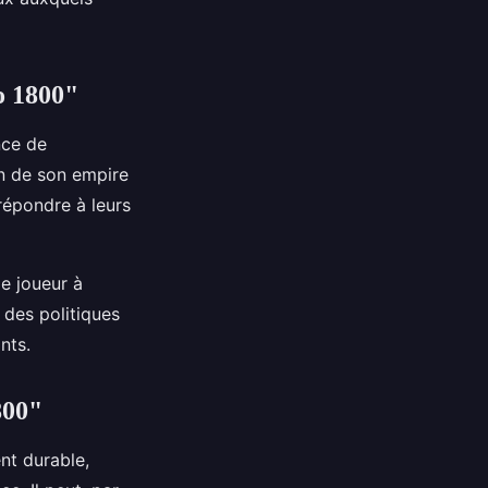
no 1800"
nce de
on de son empire
 répondre à leurs
le joueur à
 des politiques
nts.
800"
nt durable,