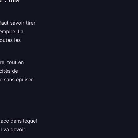
aut savoir tirer
empire. La
outes les
re, tout en
acités de
re sans épuiser
space dans lequel
l va devoir