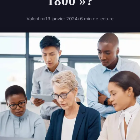
1800 »?
Valentin
•
19 janvier 2024
•
6 min de lecture