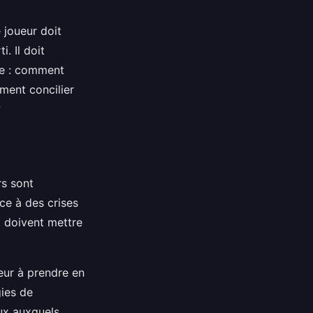
 joueur doit
. Il doit
ce : comment
mment concilier
?
rs sont
ce à des crises
 doivent mettre
ueur à prendre en
gies de
ux auxquels