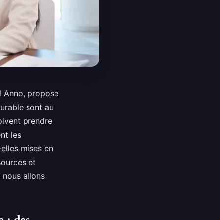
el Anno, propose
urable sont au
oivent prendre
nt les
elles mises en
sources et
e nous allons
 : des