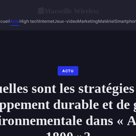
Marseille Wireless
📰
cueil
Actu
High tech
Internet
Jeux-video
Marketing
Matériel
Smartpho
ACTU
elles sont les stratégies
ppement durable et de 
ironnementale dans « 