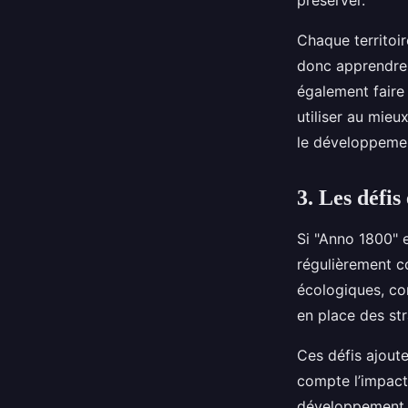
préserver.
Chaque territoir
donc apprendre à
également faire
utiliser au mieu
le développemen
3. Les défi
Si "Anno 1800" e
régulièrement co
écologiques, co
en place des st
Ces défis ajoute
compte l’impact 
développement d