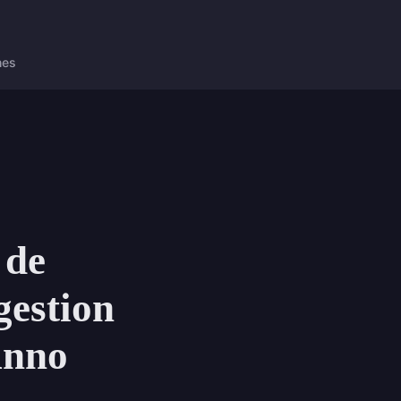
nes
 de
gestion
Anno