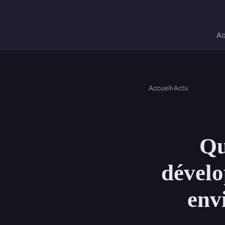
Ac
Accueil
›
Actu
Qu
dévelo
env