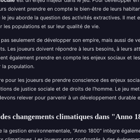
sociale
est un enjeu majeur dans le jeu. Pour développer ef
urs doivent prendre en compte le bien-être de leurs habitan
le jeu aborde la question des activités extractives. Il met 
r les populations et sur leur qualité de vie.
git pas seulement de développer son empire, mais aussi de vei
ts. Les joueurs doivent répondre à leurs besoins, à leurs att
oivent également prendre en compte les enjeux sociaux et le
r la population.
re pour les joueurs de prendre conscience des enjeux socia
ons de justice sociale et de droits de l’homme. Le jeu met
devons relever pour parvenir à un développement durable et
 des changements climatiques dans "Anno 1
e la gestion environnementale, "Anno 1800" intègre égaleme
 climatiques. Les joueurs sont confrontés à des événemen