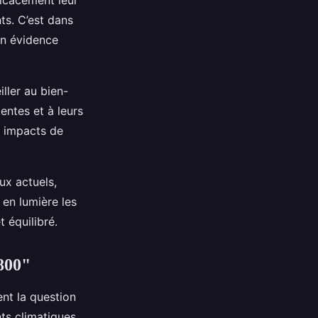
ficacement leur
ts. C’est dans
en évidence
ller au bien-
entes et à leurs
s impacts de
ux actuels,
 en lumière les
 équilibré.
800"
nt la question
ts climatiques