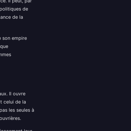
e. Il peut, par
politiques de
tance de la
e son empire
ique
ommes
ux. Il ouvre
 celui de la
 pas les seules à
ouvrières.