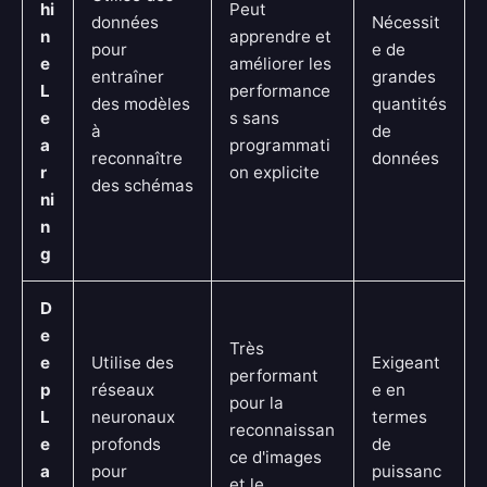
hi
Peut
données
Nécessit
n
apprendre et
pour
e de
e
améliorer les
entraîner
grandes
L
performance
des modèles
quantités
e
s sans
à
de
a
programmati
reconnaître
données
r
on explicite
des schémas
ni
n
g
D
e
Très
e
Utilise des
Exigeant
performant
p
réseaux
e en
pour la
L
neuronaux
termes
reconnaissan
e
profonds
de
ce d'images
a
pour
puissanc
et le