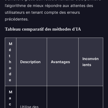
l’algorithme de mieux répondre aux attentes des
utilisateurs en tenant compte des erreurs
précédentes.
Tableau comparatif des méthodes d'IA
M
é
t
Inconvén
h
Description
Avantages
ients
o
d
e
M
a
c
Utilise des