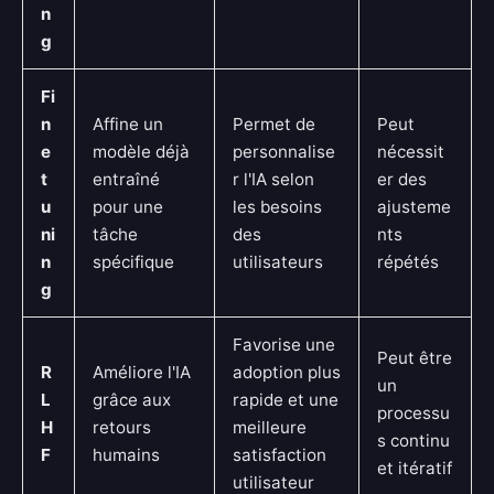
n
g
Fi
n
Affine un
Permet de
Peut
e
modèle déjà
personnalise
nécessit
t
entraîné
r l'IA selon
er des
u
pour une
les besoins
ajusteme
ni
tâche
des
nts
n
spécifique
utilisateurs
répétés
g
Favorise une
Peut être
R
Améliore l'IA
adoption plus
un
L
grâce aux
rapide et une
processu
H
retours
meilleure
s continu
F
humains
satisfaction
et itératif
utilisateur