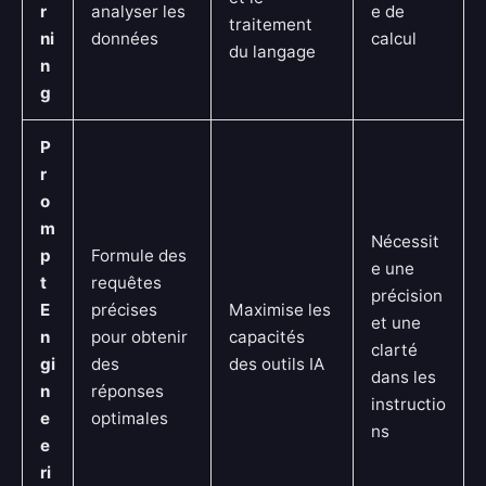
r
analyser les
e de
traitement
ni
données
calcul
du langage
n
g
P
r
o
m
Nécessit
p
Formule des
e une
t
requêtes
précision
E
précises
Maximise les
et une
n
pour obtenir
capacités
clarté
gi
des
des outils IA
dans les
n
réponses
instructio
e
optimales
ns
e
ri