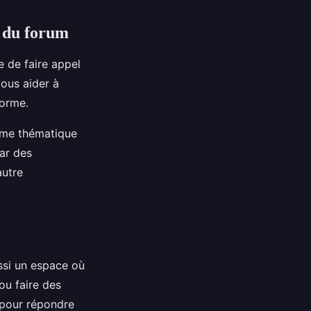
é du forum
e de faire appel
ous aider à
forme.
même thématique
par des
autre
ussi un espace où
ou faire des
e pour répondre