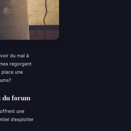
voir du mal à
ormes regorgent
 place une
rums?
u du forum
offrent une
tiel d’exploiter