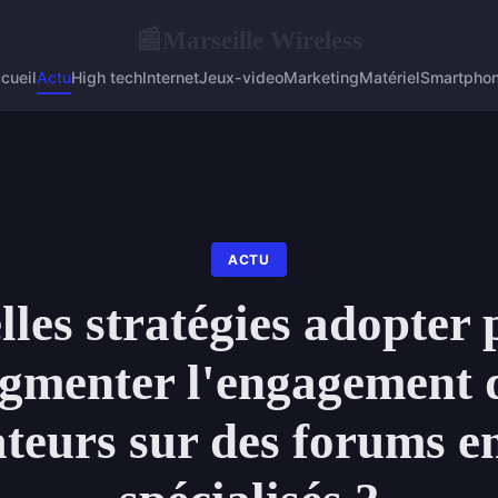
Marseille Wireless
📰
cueil
Actu
High tech
Internet
Jeux-video
Marketing
Matériel
Smartpho
ACTU
les stratégies adopter
gmenter l'engagement 
ateurs sur des forums e