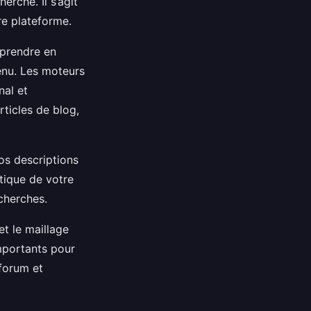
erche. Il s’agit
re plateforme.
 prendre en
tenu. Les moteurs
nal et
ticles de blog,
vos descriptions
tique de votre
echerches.
et le maillage
importants pour
 forum et