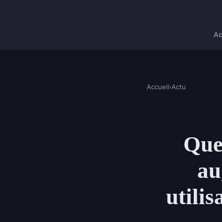
Ac
Accueil
›
Actu
Quel
au
utilis