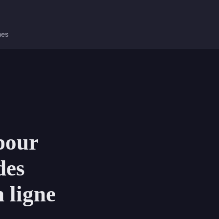
nes
 pour
des
n ligne